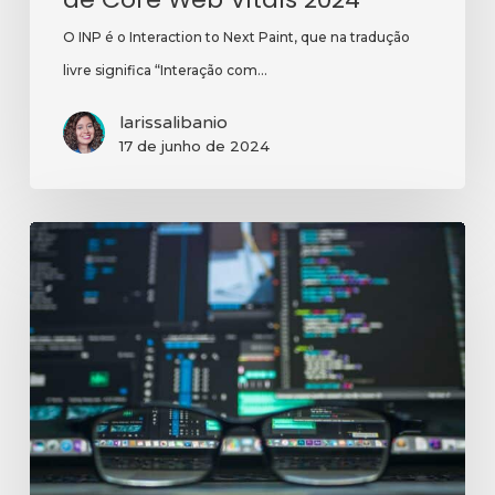
O INP é o Interaction to Next Paint, que na tradução
livre significa “Interação com…
larissalibanio
17 de junho de 2024
5
dicas
para
ter
uma
estrutura
sólida
de