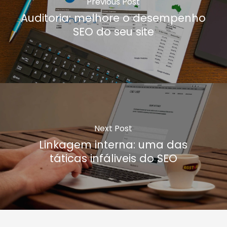
Previous Post
Auditoria: melhore o desempenho
SEO do seu site
Next Post
Linkagem interna: uma das
táticas infáliveis do SEO