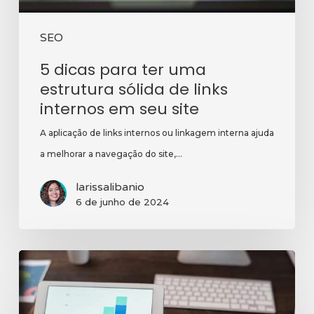
links
internos
SEO
em
5 dicas para ter uma
seu
estrutura sólida de links
site
internos em seu site
A aplicação de links internos ou linkagem interna ajuda
a melhorar a navegação do site,…
larissalibanio
6 de junho de 2024
5
vantagens
do