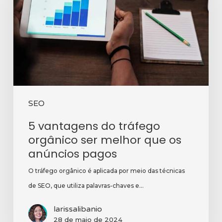
tráfego
orgânico
ser
melhor
que
os
anúncios
SEO
pagos
5 vantagens do tráfego
orgânico ser melhor que os
anúncios pagos
O tráfego orgânico é aplicada por meio das técnicas
de SEO, que utiliza palavras-chaves e…
larissalibanio
28 de maio de 2024