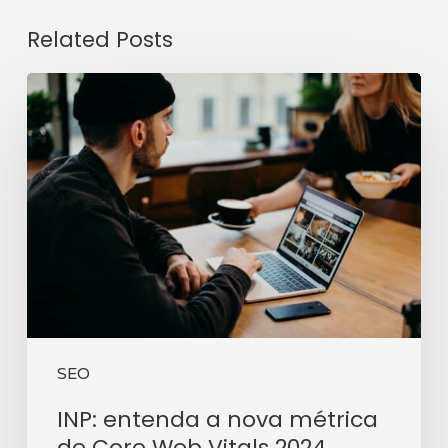
Related Posts
INP:
entenda
a
nova
métrica
de
Core
Web
Vitals
2024
SEO
INP: entenda a nova métrica
de Core Web Vitals 2024