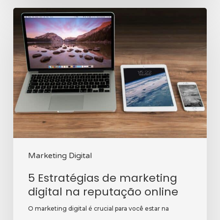
5
Estratégias
de
marketing
digital
na
reputação
online
Marketing Digital
5 Estratégias de marketing
digital na reputação online
O marketing digital é crucial para você estar na