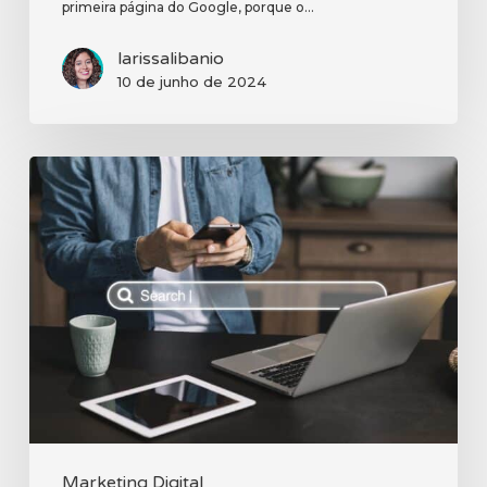
primeira página do Google, porque o…
larissalibanio
10 de junho de 2024
As
principais
estratégias
do
marketing
digital
Marketing Digital