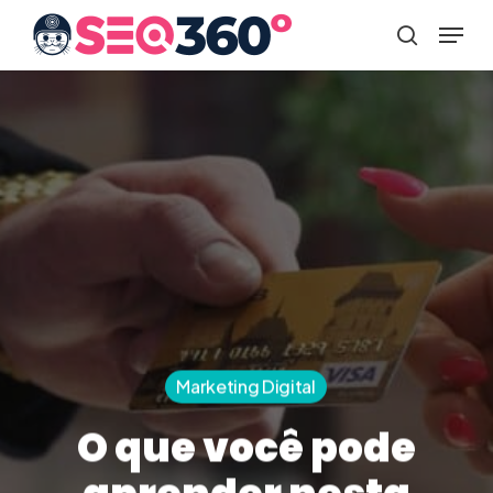
Skip
Men
to
search
main
content
Marketing Digital
O que você pode